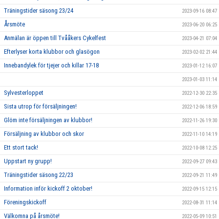
Träningstider säsong 23/24
2023-09-16 08:47
Årsmöte
2023-06-20 06:25
Anmälan är öppen till Tvååkers Cykelfest
2023-04-21 07:04
Efterlyser korta klubbor och glasögon
2023-02-02 21:44
Innebandylek för tjejer och killar 17-18
2023-01-12 16:07
2023-01-03 11:14
Sylvesterloppet
2022-12-30 22:35
Sista utrop för försäljningen!
2022-12-06 18:59
Glöm inte försäljningen av klubbor!
2022-11-26 19:30
Försäljning av klubbor och skor
2022-11-10 14:19
Ett stort tack!
2022-10-08 12:25
Uppstart ny grupp!
2022-09-27 09:43
Träningstider säsong 22/23
2022-09-21 11:49
Information inför kickoff 2 oktober!
2022-09-15 12:15
Föreningskickoff
2022-08-31 11:14
Välkomna på årsmöte!
2022-05-09 10:51