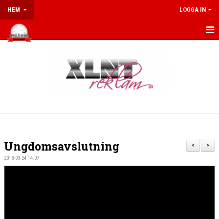
HEM
LOGGA IN
HEM
KALENDER
NYHETER
MEDLEM
MATCHER
Ungdomsavslutning
<
>
SPORTSHOP
2018-03-24 14:07
OM FÖRENINGEN
SPONSRING