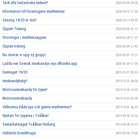
Tack alla fantastiska ledare!!
2020-05-04 09:36
Information till föreningens medlemmar
2020-03-15 11:03
Säsong 19/20 är slut!
2020-03-13 09:50
Öppen Träning
2020-03-04 21:15
Störningar i medlemsappen
2020-02-28 11:37
Öppen träning
2020-02-09 12:45
Nu startar vi upp ny grupp!
2020-02-07 15:21
Ladda ner Svensk Innebandys nya officiella app
2020-01-09 17:00
Damlaget 19/20
2019-10-27 09:53
Innebandyhelg!!
2019-10-21 08:00
Motionsinnebandy för tjejer!
2019-10-20 14:02
Motionsinnebandy
2019-10-02 06:39
Välkomna både nya och gamla medlemmar!!
2019-10-01 06:59
Nystart för tjejerna i Tvååker!
2019-09-30 10:22
Samarbetslaget Tvååker/Vinberg
2019-09-30 10:14
Hallands breddtrupp
2019-09-06 19:05