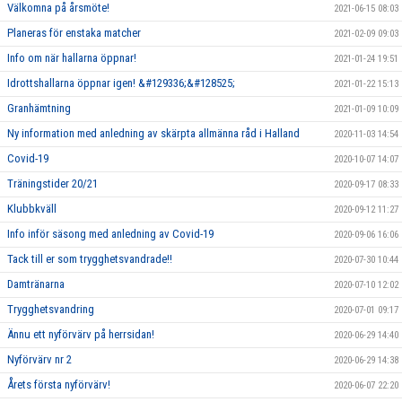
Välkomna på årsmöte!
2021-06-15 08:03
Planeras för enstaka matcher
2021-02-09 09:03
Info om när hallarna öppnar!
2021-01-24 19:51
Idrottshallarna öppnar igen! &#129336;&#128525;
2021-01-22 15:13
Granhämtning
2021-01-09 10:09
Ny information med anledning av skärpta allmänna råd i Halland
2020-11-03 14:54
Covid-19
2020-10-07 14:07
Träningstider 20/21
2020-09-17 08:33
Klubbkväll
2020-09-12 11:27
Info inför säsong med anledning av Covid-19
2020-09-06 16:06
Tack till er som trygghetsvandrade!!
2020-07-30 10:44
Damtränarna
2020-07-10 12:02
Trygghetsvandring
2020-07-01 09:17
Ännu ett nyförvärv på herrsidan!
2020-06-29 14:40
Nyförvärv nr 2
2020-06-29 14:38
Årets första nyförvärv!
2020-06-07 22:20