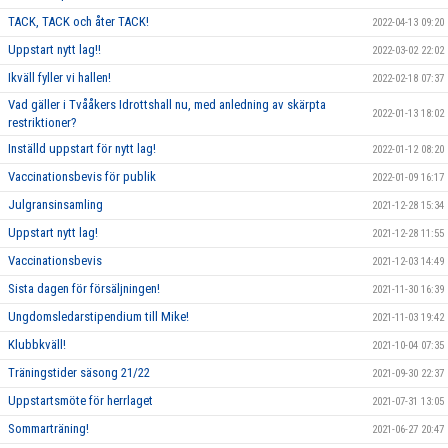
TACK, TACK och åter TACK!
2022-04-13 09:20
Uppstart nytt lag!!
2022-03-02 22:02
Ikväll fyller vi hallen!
2022-02-18 07:37
Vad gäller i Tvååkers Idrottshall nu, med anledning av skärpta
2022-01-13 18:02
restriktioner?
Inställd uppstart för nytt lag!
2022-01-12 08:20
Vaccinationsbevis för publik
2022-01-09 16:17
Julgransinsamling
2021-12-28 15:34
Uppstart nytt lag!
2021-12-28 11:55
Vaccinationsbevis
2021-12-03 14:49
Sista dagen för försäljningen!
2021-11-30 16:39
Ungdomsledarstipendium till Mike!
2021-11-03 19:42
Klubbkväll!
2021-10-04 07:35
Träningstider säsong 21/22
2021-09-30 22:37
Uppstartsmöte för herrlaget
2021-07-31 13:05
Sommarträning!
2021-06-27 20:47