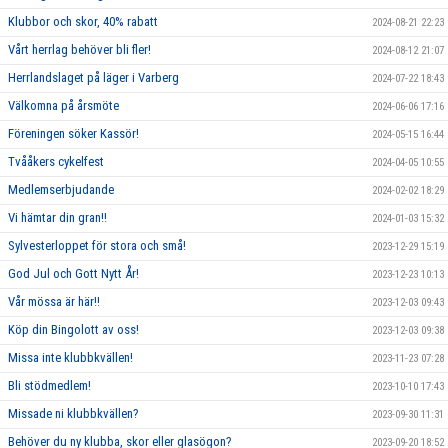
Klubbor och skor, 40% rabatt
2024-08-21 22:23
Vårt herrlag behöver bli fler!
2024-08-12 21:07
Herrlandslaget på läger i Varberg
2024-07-22 18:43
Välkomna på årsmöte
2024-06-06 17:16
Föreningen söker Kassör!
2024-05-15 16:44
Tvååkers cykelfest
2024-04-05 10:55
Medlemserbjudande
2024-02-02 18:29
Vi hämtar din gran!!
2024-01-03 15:32
Sylvesterloppet för stora och små!
2023-12-29 15:19
God Jul och Gott Nytt År!
2023-12-23 10:13
Vår mössa är här!!
2023-12-03 09:43
Köp din Bingolott av oss!
2023-12-03 09:38
Missa inte klubbkvällen!
2023-11-23 07:28
Bli stödmedlem!
2023-10-10 17:43
Missade ni klubbkvällen?
2023-09-30 11:31
Behöver du ny klubba, skor eller glasögon?
2023-09-20 18:52