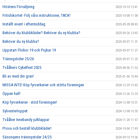
Höstens Försäljning
2025-10-10 13:41
Fritidskortet- Följ våra instruktioner, TACK!
2025-10-08 11:08
Inställt event i eftermiddag
2025-09-28 08:45
Behöver du klubbkläder? Behöver du ny klubba?
2025-09-26 13:45
Behöver du ny klubba?
2025-09-07 11:31
Uppstart Flickor 19 och Pojkar 19
2025-09-07 11:27
Träningstider 25/26
2025-09-07 11:25
Tvååkers Cykelfest 2025
2025-04-06 11:52
Bli av med din gran!
2025-01-06 10:44
MISSA INTE! Köp fyrverkerier och stötta föreningen
2024-12-29 15:45
Öppen hall!
2024-12-26 15:23
Köp fyrverkerier - stöd föreningen!
2024-12-08 10:51
Sylvesterloppet
2024-12-08 10:35
Tvååker Innebandy julklappar
2024-11-24 11:57
Prova och beställ klubbkläder!
2024-10-04 17:49
Säsongens träningstider 24/25
2024-09-10 19:36