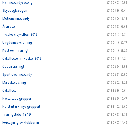
Ny innebandysäsong!
2019-09-03 17:56
Skyddsglasögon
2019-08-30 09:41
Motionsinnebandy
2019-08-06 16:18
Årsmöte
2019-05-23 06:03
Tvååkers cykelfest 2019
2019-05-13 19:31
Ungdomsavslutning
2019-04-10 22:17
Kost och Träning!
2019-04-10 21:29
Cykelfesten i Tvååker 2019
2019-03-15 14:21
Öppen träning!
2019-02-24 13:58
Sportlovsinnebandy
2019-02-21 20:50
Målvaktsträning
2019-02-02 13:26
Cykelfest
2018-12-30 12:01
Nystartade grupper
2018-12-29 10:47
Nu startar vi nya grupper!
2018-11-02 16:00
Träningstider 18-19
2018-09-23 11:35
Försäljning av klubbor mm
2018-09-07 14:42