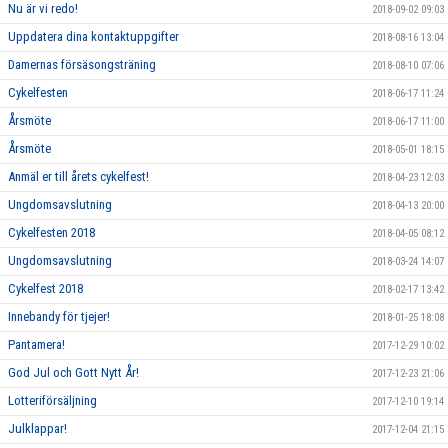
Nu är vi redo!
2018-09-02 09:03
Uppdatera dina kontaktuppgifter
2018-08-16 13:04
Damernas försäsongsträning
2018-08-10 07:06
Cykelfesten
2018-06-17 11:24
Årsmöte
2018-06-17 11:00
Årsmöte
2018-05-01 18:15
Anmäl er till årets cykelfest!
2018-04-23 12:03
Ungdomsavslutning
2018-04-13 20:00
Cykelfesten 2018
2018-04-05 08:12
Ungdomsavslutning
2018-03-24 14:07
Cykelfest 2018
2018-02-17 13:42
Innebandy för tjejer!
2018-01-25 18:08
Pantamera!
2017-12-29 10:02
God Jul och Gott Nytt År!
2017-12-23 21:06
Lotteriförsäljning
2017-12-10 19:14
Julklappar!
2017-12-04 21:15