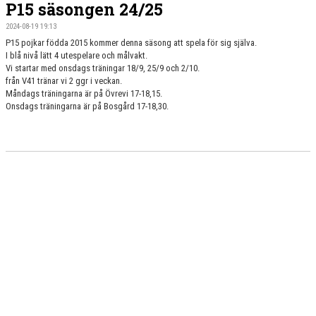
P15 säsongen 24/25
2024-08-19 19:13
P15 pojkar födda 2015 kommer denna säsong att spela för sig själva.
I blå nivå lätt 4 utespelare och målvakt.
Vi startar med onsdags träningar 18/9, 25/9 och 2/10.
från V41 tränar vi 2 ggr i veckan.
Måndags träningarna är på Övrevi 17-18,15.
Onsdags träningarna är på Bosgård 17-18,30.