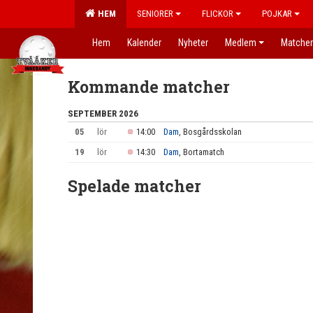
HEM
SENIORER
FLICKOR
POJKAR
Hem
Kalender
Nyheter
Medlem
Matcher
Kommande matcher
SEPTEMBER 2026
05
lör
14:00
Dam
, Bosgårdsskolan
19
lör
14:30
Dam
, Bortamatch
Spelade matcher