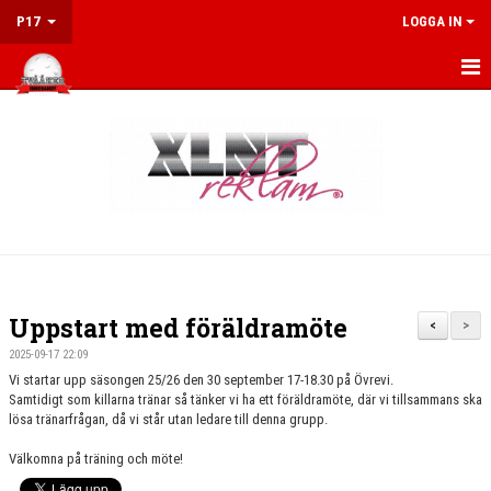
P17
LOGGA IN
HEM
NYHETER
KALENDER
MATCHER
KONTAKT
Uppstart med föräldramöte
<
>
2025-09-17 22:09
Vi startar upp säsongen 25/26 den 30 september 17-18.30 på Övrevi.
Samtidigt som killarna tränar så tänker vi ha ett föräldramöte, där vi tillsammans ska
lösa tränarfrågan, då vi står utan ledare till denna grupp.
Välkomna på träning och möte!