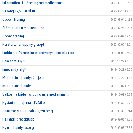
Information till föreningens medlemmar
2020-03-15 11:03
Säsong 19/20 är slut!
2020-03-13 09:50
Öppen Träning
2020-03-04 21:15
Störningar i medlemsappen
2020-02-28 11:37
Öppen träning
2020-02-09 12:45
Nu startar vi upp ny grupp!
2020-02-07 15:21
Ladda ner Svensk Innebandys nya officiella app
2020-01-09 17:00
Damlaget 19/20
2019-10-27 09:53
Innebandyhelg!!
2019-10-21 08:00
Motionsinnebandy för tjejer!
2019-10-20 14:02
Motionsinnebandy
2019-10-02 06:39
Välkomna både nya och gamla medlemmar!!
2019-10-01 06:59
Nystart för tjejerna i Tvååker!
2019-09-30 10:22
Samarbetslaget Tvååker/Vinberg
2019-09-30 10:14
Hallands breddtrupp
2019-09-06 19:05
Ny innebandysäsong!
2019-09-03 17:56