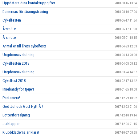
Uppdatera dina kontaktuppgifter
2018-08-16 13:04
Damernas försäsongsträning
2018-08-10 07:06
Cykelfesten
2018-06-17 11:24
Årsmöte
2018-06-17 11:00
Årsmöte
2018-05-01 18:15
Anmäl er till årets cykelfest!
2018-04-23 12:03
Ungdomsavslutning
2018-04-13 20:00
Cykelfesten 2018
2018-04-05 08:12
Ungdomsavslutning
2018-03-24 14:07
Cykelfest 2018
2018-02-17 13:42
Innebandy för tjejer!
2018-01-25 18:08
Pantamera!
2017-12-29 10:02
God Jul och Gott Nytt År!
2017-12-23 21:06
Lotteriförsäljning
2017-12-10 19:14
Julklappar!
2017-12-04 21:15
Klubbkläderna är klara!
2017-10-27 08:55