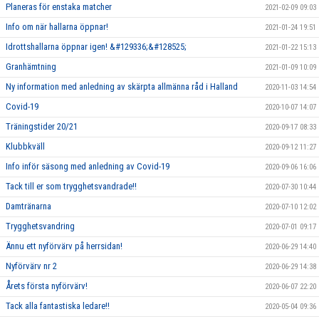
Planeras för enstaka matcher
2021-02-09 09:03
Info om när hallarna öppnar!
2021-01-24 19:51
Idrottshallarna öppnar igen! &#129336;&#128525;
2021-01-22 15:13
Granhämtning
2021-01-09 10:09
Ny information med anledning av skärpta allmänna råd i Halland
2020-11-03 14:54
Covid-19
2020-10-07 14:07
Träningstider 20/21
2020-09-17 08:33
Klubbkväll
2020-09-12 11:27
Info inför säsong med anledning av Covid-19
2020-09-06 16:06
Tack till er som trygghetsvandrade!!
2020-07-30 10:44
Damtränarna
2020-07-10 12:02
Trygghetsvandring
2020-07-01 09:17
Ännu ett nyförvärv på herrsidan!
2020-06-29 14:40
Nyförvärv nr 2
2020-06-29 14:38
Årets första nyförvärv!
2020-06-07 22:20
Tack alla fantastiska ledare!!
2020-05-04 09:36