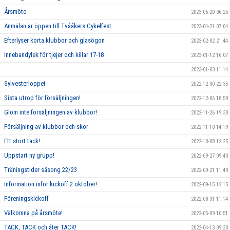
Årsmöte
2023-06-20 06:25
Anmälan är öppen till Tvååkers Cykelfest
2023-04-21 07:04
Efterlyser korta klubbor och glasögon
2023-02-02 21:44
Innebandylek för tjejer och killar 17-18
2023-01-12 16:07
2023-01-03 11:14
Sylvesterloppet
2022-12-30 22:35
Sista utrop för försäljningen!
2022-12-06 18:59
Glöm inte försäljningen av klubbor!
2022-11-26 19:30
Försäljning av klubbor och skor
2022-11-10 14:19
Ett stort tack!
2022-10-08 12:25
Uppstart ny grupp!
2022-09-27 09:43
Träningstider säsong 22/23
2022-09-21 11:49
Information inför kickoff 2 oktober!
2022-09-15 12:15
Föreningskickoff
2022-08-31 11:14
Välkomna på årsmöte!
2022-05-09 10:51
TACK, TACK och åter TACK!
2022-04-13 09:20