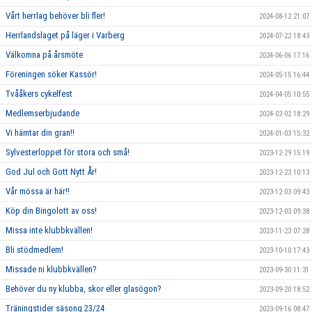
Vårt herrlag behöver bli fler!
2024-08-12 21:07
Herrlandslaget på läger i Varberg
2024-07-22 18:43
Välkomna på årsmöte
2024-06-06 17:16
Föreningen söker Kassör!
2024-05-15 16:44
Tvååkers cykelfest
2024-04-05 10:55
Medlemserbjudande
2024-02-02 18:29
Vi hämtar din gran!!
2024-01-03 15:32
Sylvesterloppet för stora och små!
2023-12-29 15:19
God Jul och Gott Nytt År!
2023-12-23 10:13
Vår mössa är här!!
2023-12-03 09:43
Köp din Bingolott av oss!
2023-12-03 09:38
Missa inte klubbkvällen!
2023-11-23 07:28
Bli stödmedlem!
2023-10-10 17:43
Missade ni klubbkvällen?
2023-09-30 11:31
Behöver du ny klubba, skor eller glasögon?
2023-09-20 18:52
Träningstider säsong 23/24
2023-09-16 08:47