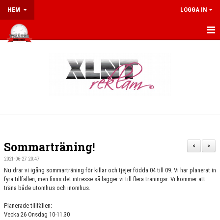
HEM
LOGGA IN
HEM
KALENDER
NYHETER
MEDLEM
MATCHER
Sommarträning!
<
>
SPORTSHOP
2021-06-27 20:47
Nu drar vi igång sommarträning för killar och tjejer födda 04 till 09. Vi har planerat in
OM FÖRENINGEN
fyra tillfällen, men finns det intresse så lägger vi till flera träningar. Vi kommer att
träna både utomhus och inomhus.
SPONSRING
Planerade tillfällen:
Vecka 26 Onsdag 10-11.30