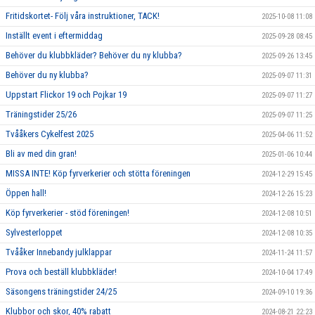
Fritidskortet- Följ våra instruktioner, TACK!
2025-10-08 11:08
Inställt event i eftermiddag
2025-09-28 08:45
Behöver du klubbkläder? Behöver du ny klubba?
2025-09-26 13:45
Behöver du ny klubba?
2025-09-07 11:31
Uppstart Flickor 19 och Pojkar 19
2025-09-07 11:27
Träningstider 25/26
2025-09-07 11:25
Tvååkers Cykelfest 2025
2025-04-06 11:52
Bli av med din gran!
2025-01-06 10:44
MISSA INTE! Köp fyrverkerier och stötta föreningen
2024-12-29 15:45
Öppen hall!
2024-12-26 15:23
Köp fyrverkerier - stöd föreningen!
2024-12-08 10:51
Sylvesterloppet
2024-12-08 10:35
Tvååker Innebandy julklappar
2024-11-24 11:57
Prova och beställ klubbkläder!
2024-10-04 17:49
Säsongens träningstider 24/25
2024-09-10 19:36
Klubbor och skor, 40% rabatt
2024-08-21 22:23