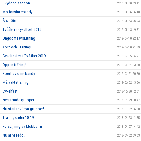
Skyddsglasögon
2019-08-30 09:41
Motionsinnebandy
2019-08-06 16:18
Årsmöte
2019-05-23 06:03
Tvååkers cykelfest 2019
2019-05-13 19:31
Ungdomsavslutning
2019-04-10 22:17
Kost och Träning!
2019-04-10 21:29
Cykelfesten i Tvååker 2019
2019-03-15 14:21
Öppen träning!
2019-02-24 13:58
Sportlovsinnebandy
2019-02-21 20:50
Målvaktsträning
2019-02-02 13:26
Cykelfest
2018-12-30 12:01
Nystartade grupper
2018-12-29 10:47
Nu startar vi nya grupper!
2018-11-02 16:00
Träningstider 18-19
2018-09-23 11:35
Försäljning av klubbor mm
2018-09-07 14:42
Nu är vi redo!
2018-09-02 09:03