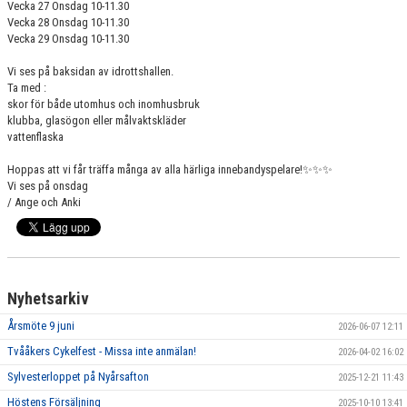
Vecka 27 Onsdag 10-11.30
Vecka 28 Onsdag 10-11.30
Vecka 29 Onsdag 10-11.30
Vi ses på baksidan av idrottshallen.
Ta med :
skor för både utomhus och inomhusbruk
klubba, glasögon eller målvaktskläder
vattenflaska
Hoppas att vi får träffa många av alla härliga innebandyspelare!✨✨✨
Vi ses på onsdag
/ Ange och Anki
Nyhetsarkiv
Årsmöte 9 juni
2026-06-07 12:11
Tvååkers Cykelfest - Missa inte anmälan!
2026-04-02 16:02
Sylvesterloppet på Nyårsafton
2025-12-21 11:43
Höstens Försäljning
2025-10-10 13:41