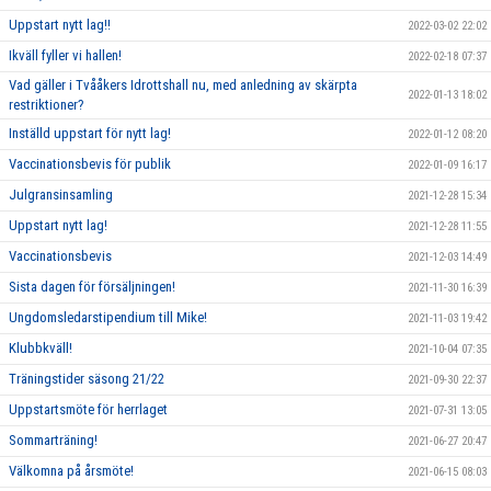
Uppstart nytt lag!!
2022-03-02 22:02
Ikväll fyller vi hallen!
2022-02-18 07:37
Vad gäller i Tvååkers Idrottshall nu, med anledning av skärpta
2022-01-13 18:02
restriktioner?
Inställd uppstart för nytt lag!
2022-01-12 08:20
Vaccinationsbevis för publik
2022-01-09 16:17
Julgransinsamling
2021-12-28 15:34
Uppstart nytt lag!
2021-12-28 11:55
Vaccinationsbevis
2021-12-03 14:49
Sista dagen för försäljningen!
2021-11-30 16:39
Ungdomsledarstipendium till Mike!
2021-11-03 19:42
Klubbkväll!
2021-10-04 07:35
Träningstider säsong 21/22
2021-09-30 22:37
Uppstartsmöte för herrlaget
2021-07-31 13:05
Sommarträning!
2021-06-27 20:47
Välkomna på årsmöte!
2021-06-15 08:03