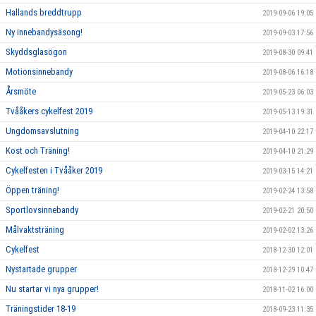
Hallands breddtrupp
2019-09-06 19:05
Ny innebandysäsong!
2019-09-03 17:56
Skyddsglasögon
2019-08-30 09:41
Motionsinnebandy
2019-08-06 16:18
Årsmöte
2019-05-23 06:03
Tvååkers cykelfest 2019
2019-05-13 19:31
Ungdomsavslutning
2019-04-10 22:17
Kost och Träning!
2019-04-10 21:29
Cykelfesten i Tvååker 2019
2019-03-15 14:21
Öppen träning!
2019-02-24 13:58
Sportlovsinnebandy
2019-02-21 20:50
Målvaktsträning
2019-02-02 13:26
Cykelfest
2018-12-30 12:01
Nystartade grupper
2018-12-29 10:47
Nu startar vi nya grupper!
2018-11-02 16:00
Träningstider 18-19
2018-09-23 11:35