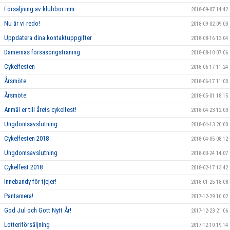
Försäljning av klubbor mm
2018-09-07 14:42
Nu är vi redo!
2018-09-02 09:03
Uppdatera dina kontaktuppgifter
2018-08-16 13:04
Damernas försäsongsträning
2018-08-10 07:06
Cykelfesten
2018-06-17 11:24
Årsmöte
2018-06-17 11:00
Årsmöte
2018-05-01 18:15
Anmäl er till årets cykelfest!
2018-04-23 12:03
Ungdomsavslutning
2018-04-13 20:00
Cykelfesten 2018
2018-04-05 08:12
Ungdomsavslutning
2018-03-24 14:07
Cykelfest 2018
2018-02-17 13:42
Innebandy för tjejer!
2018-01-25 18:08
Pantamera!
2017-12-29 10:02
God Jul och Gott Nytt År!
2017-12-23 21:06
Lotteriförsäljning
2017-12-10 19:14