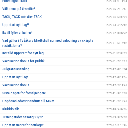
Föreningskickoff
2022-08-31 11:14
Välkomna på årsmöte!
2022-05-09 10:51
TACK, TACK och åter TACK!
2022-04-13 09:20
Uppstart nytt lag!!
2022-03-02 22:02
Ikväll fyller vi hallen!
2022-02-18 07:37
Vad gäller i Tvååkers Idrottshall nu, med anledning av skärpta
2022-01-13 18:02
restriktioner?
Inställd uppstart för nytt lag!
2022-01-12 08:20
Vaccinationsbevis för publik
2022-01-09 16:17
Julgransinsamling
2021-12-28 15:34
Uppstart nytt lag!
2021-12-28 11:55
Vaccinationsbevis
2021-12-03 14:49
Sista dagen för försäljningen!
2021-11-30 16:39
Ungdomsledarstipendium till Mike!
2021-11-03 19:42
Klubbkväll!
2021-10-04 07:35
Träningstider säsong 21/22
2021-09-30 22:37
Uppstartsmöte för herrlaget
2021-07-31 13:05