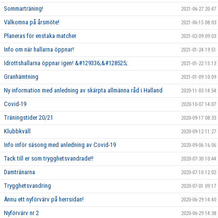
Sommarträning!
2021-06-27 20:47
Välkomna på årsmöte!
2021-06-15 08:03
Planeras för enstaka matcher
2021-02-09 09:03
Info om när hallarna öppnar!
2021-01-24 19:51
Idrottshallarna öppnar igen! &#129336;&#128525;
2021-01-22 15:13
Granhämtning
2021-01-09 10:09
Ny information med anledning av skärpta allmänna råd i Halland
2020-11-03 14:54
Covid-19
2020-10-07 14:07
Träningstider 20/21
2020-09-17 08:33
Klubbkväll
2020-09-12 11:27
Info inför säsong med anledning av Covid-19
2020-09-06 16:06
Tack till er som trygghetsvandrade!!
2020-07-30 10:44
Damtränarna
2020-07-10 12:02
Trygghetsvandring
2020-07-01 09:17
Ännu ett nyförvärv på herrsidan!
2020-06-29 14:40
Nyförvärv nr 2
2020-06-29 14:38