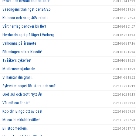
Prova och beställ klubbkläder!
2024-10-04 17:49
Säsongens träningstider 24/25
2024-09-10 19:36
Klubbor och skor, 40% rabatt
2024-08-21 22:23
Vårt herrlag behöver bli fler!
2024-08-12 21:07
Herrlandslaget på läger i Varberg
2024-07-22 18:43
Välkomna på årsmöte
2024-06-06 17:16
Föreningen söker Kassör!
2024-05-15 16:44
Tvååkers cykelfest
2024-04-05 10:55
Medlemserbjudande
2024-02-02 18:29
Vi hämtar din gran!!
2024-01-03 15:32
Sylvesterloppet för stora och små!
2023-12-29 15:19
God Jul och Gott Nytt År!
2023-12-23 10:13
Vår mössa är här!!
2023-12-03 09:43
Köp din Bingolott av oss!
2023-12-03 09:38
Missa inte klubbkvällen!
2023-11-23 07:28
Bli stödmedlem!
2023-10-10 17:43