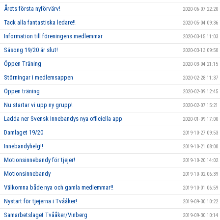
Årets första nyförvärv!
2020-06-07 22:20
Tack alla fantastiska ledare!!
2020-05-04 09:36
Information till föreningens medlemmar
2020-03-15 11:03
Säsong 19/20 är slut!
2020-03-13 09:50
Öppen Träning
2020-03-04 21:15
Störningar i medlemsappen
2020-02-28 11:37
Öppen träning
2020-02-09 12:45
Nu startar vi upp ny grupp!
2020-02-07 15:21
Ladda ner Svensk Innebandys nya officiella app
2020-01-09 17:00
Damlaget 19/20
2019-10-27 09:53
Innebandyhelg!!
2019-10-21 08:00
Motionsinnebandy för tjejer!
2019-10-20 14:02
Motionsinnebandy
2019-10-02 06:39
Välkomna både nya och gamla medlemmar!!
2019-10-01 06:59
Nystart för tjejerna i Tvååker!
2019-09-30 10:22
Samarbetslaget Tvååker/Vinberg
2019-09-30 10:14