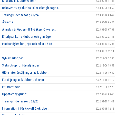
Missade ni klubbkvällen?
2023-09-30 11:31
Behöver du ny klubba, skor eller glasögon?
2023-09-20 18:52
Träningstider säsong 23/24
2023-09-16 08:47
Årsmöte
2023-06-20 06:25
Anmälan är öppen till Tvååkers Cykelfest
2023-04-21 07:04
Efterlyser korta klubbor och glasögon
2023-02-02 21:44
Innebandylek för tjejer och killar 17-18
2023-01-12 16:07
2023-01-03 11:14
Sylvesterloppet
2022-12-30 22:35
Sista utrop för försäljningen!
2022-12-06 18:59
Glöm inte försäljningen av klubbor!
2022-11-26 19:30
Försäljning av klubbor och skor
2022-11-10 14:19
Ett stort tack!
2022-10-08 12:25
Uppstart ny grupp!
2022-09-27 09:43
Träningstider säsong 22/23
2022-09-21 11:49
Information inför kickoff 2 oktober!
2022-09-15 12:15