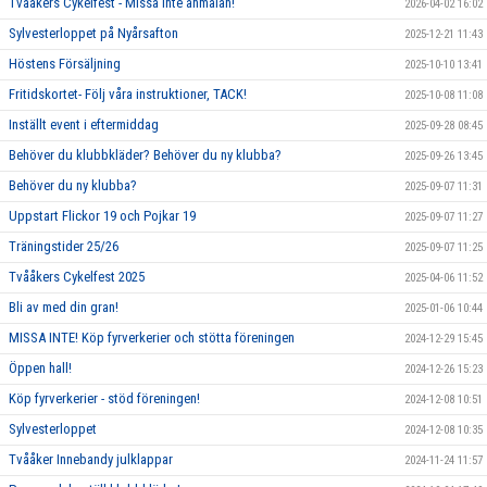
Tvååkers Cykelfest - Missa inte anmälan!
2026-04-02 16:02
Sylvesterloppet på Nyårsafton
2025-12-21 11:43
Höstens Försäljning
2025-10-10 13:41
Fritidskortet- Följ våra instruktioner, TACK!
2025-10-08 11:08
Inställt event i eftermiddag
2025-09-28 08:45
Behöver du klubbkläder? Behöver du ny klubba?
2025-09-26 13:45
Behöver du ny klubba?
2025-09-07 11:31
Uppstart Flickor 19 och Pojkar 19
2025-09-07 11:27
Träningstider 25/26
2025-09-07 11:25
Tvååkers Cykelfest 2025
2025-04-06 11:52
Bli av med din gran!
2025-01-06 10:44
MISSA INTE! Köp fyrverkerier och stötta föreningen
2024-12-29 15:45
Öppen hall!
2024-12-26 15:23
Köp fyrverkerier - stöd föreningen!
2024-12-08 10:51
Sylvesterloppet
2024-12-08 10:35
Tvååker Innebandy julklappar
2024-11-24 11:57