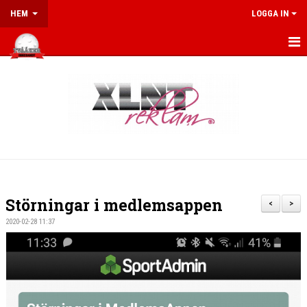
HEM
LOGGA IN
HEM
KALENDER
NYHETER
MEDLEM
MATCHER
Störningar i medlemsappen
<
>
SPORTSHOP
2020-02-28 11:37
OM FÖRENINGEN
SPONSRING