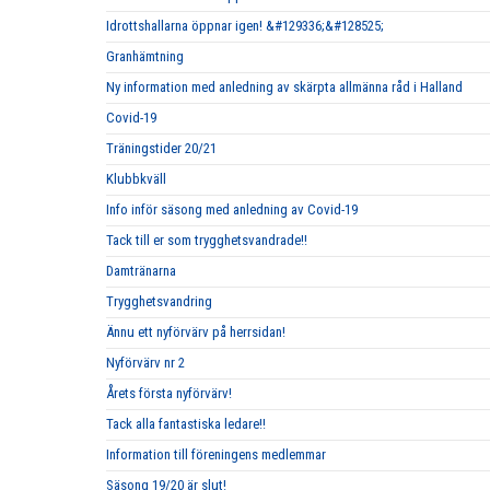
Idrottshallarna öppnar igen! &#129336;&#128525;
Granhämtning
Ny information med anledning av skärpta allmänna råd i Halland
Covid-19
Träningstider 20/21
Klubbkväll
Info inför säsong med anledning av Covid-19
Tack till er som trygghetsvandrade!!
Damtränarna
Trygghetsvandring
Ännu ett nyförvärv på herrsidan!
Nyförvärv nr 2
Årets första nyförvärv!
Tack alla fantastiska ledare!!
Information till föreningens medlemmar
Säsong 19/20 är slut!