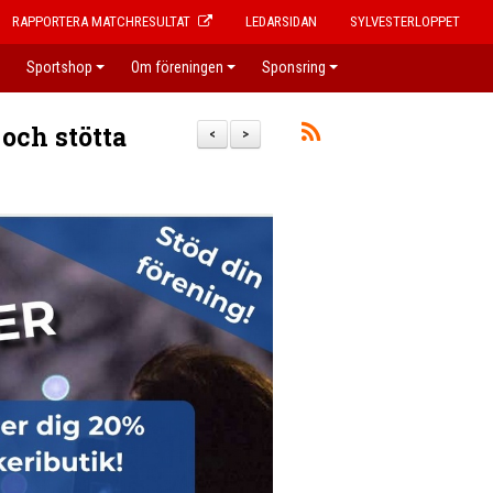
RAPPORTERA MATCHRESULTAT
LEDARSIDAN
SYLVESTERLOPPET
Sportshop
Om föreningen
Sponsring
och stötta
<
>