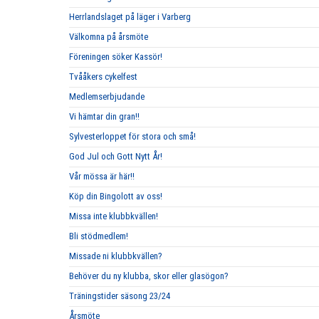
Herrlandslaget på läger i Varberg
Välkomna på årsmöte
Föreningen söker Kassör!
Tvååkers cykelfest
Medlemserbjudande
Vi hämtar din gran!!
Sylvesterloppet för stora och små!
God Jul och Gott Nytt År!
Vår mössa är här!!
Köp din Bingolott av oss!
Missa inte klubbkvällen!
Bli stödmedlem!
Missade ni klubbkvällen?
Behöver du ny klubba, skor eller glasögon?
Träningstider säsong 23/24
Årsmöte