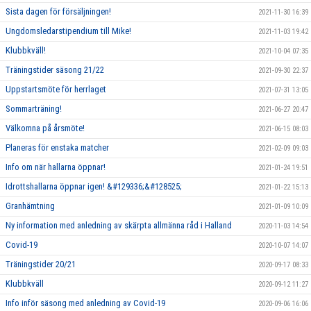
Sista dagen för försäljningen!
2021-11-30 16:39
Ungdomsledarstipendium till Mike!
2021-11-03 19:42
Klubbkväll!
2021-10-04 07:35
Träningstider säsong 21/22
2021-09-30 22:37
Uppstartsmöte för herrlaget
2021-07-31 13:05
Sommarträning!
2021-06-27 20:47
Välkomna på årsmöte!
2021-06-15 08:03
Planeras för enstaka matcher
2021-02-09 09:03
Info om när hallarna öppnar!
2021-01-24 19:51
Idrottshallarna öppnar igen! &#129336;&#128525;
2021-01-22 15:13
Granhämtning
2021-01-09 10:09
Ny information med anledning av skärpta allmänna råd i Halland
2020-11-03 14:54
Covid-19
2020-10-07 14:07
Träningstider 20/21
2020-09-17 08:33
Klubbkväll
2020-09-12 11:27
Info inför säsong med anledning av Covid-19
2020-09-06 16:06