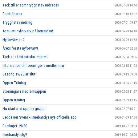
Tack till er som trygghetsvandrade!!
2020-07-30 10:44
Damtränarna
2020-07-10 12:02
Trygghetsvandring
2020-07-01 09:17
Ännu ett nyförvärv på herrsidan!
2020-06-29 14:40
Nyförvärv nr 2
2020-06-29 14:38
Årets första nyförvärv!
2020-06-07 22:20
Tack alla fantastiska ledare!!
2020-05-04 09:36
Information till föreningens medlemmar
2020-03-15 11:03
Säsong 19/20 är slut!
2020-03-13 09:50
Öppen Träning
2020-03-04 21:15
Störningar i medlemsappen
2020-02-28 11:37
Öppen träning
2020-02-09 12:45
Nu startar vi upp ny grupp!
2020-02-07 15:21
Ladda ner Svensk Innebandys nya officiella app
2020-01-09 17:00
Damlaget 19/20
2019-10-27 09:53
Innebandyhelg!!
2019-10-21 08:00