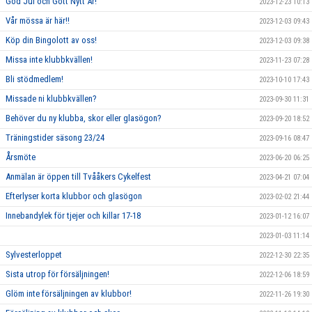
God Jul och Gott Nytt År!
2023-12-23 10:13
Vår mössa är här!!
2023-12-03 09:43
Köp din Bingolott av oss!
2023-12-03 09:38
Missa inte klubbkvällen!
2023-11-23 07:28
Bli stödmedlem!
2023-10-10 17:43
Missade ni klubbkvällen?
2023-09-30 11:31
Behöver du ny klubba, skor eller glasögon?
2023-09-20 18:52
Träningstider säsong 23/24
2023-09-16 08:47
Årsmöte
2023-06-20 06:25
Anmälan är öppen till Tvååkers Cykelfest
2023-04-21 07:04
Efterlyser korta klubbor och glasögon
2023-02-02 21:44
Innebandylek för tjejer och killar 17-18
2023-01-12 16:07
2023-01-03 11:14
Sylvesterloppet
2022-12-30 22:35
Sista utrop för försäljningen!
2022-12-06 18:59
Glöm inte försäljningen av klubbor!
2022-11-26 19:30