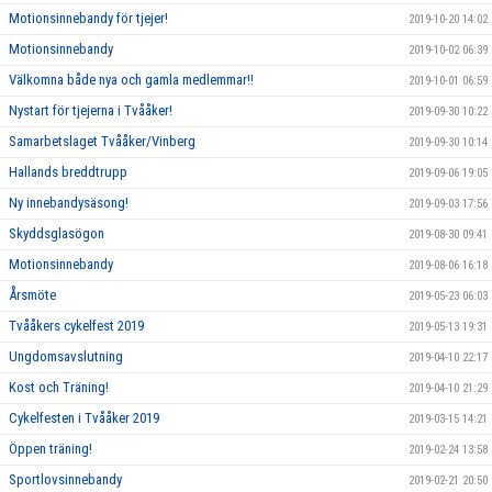
Motionsinnebandy för tjejer!
2019-10-20 14:02
Motionsinnebandy
2019-10-02 06:39
Välkomna både nya och gamla medlemmar!!
2019-10-01 06:59
Nystart för tjejerna i Tvååker!
2019-09-30 10:22
Samarbetslaget Tvååker/Vinberg
2019-09-30 10:14
Hallands breddtrupp
2019-09-06 19:05
Ny innebandysäsong!
2019-09-03 17:56
Skyddsglasögon
2019-08-30 09:41
Motionsinnebandy
2019-08-06 16:18
Årsmöte
2019-05-23 06:03
Tvååkers cykelfest 2019
2019-05-13 19:31
Ungdomsavslutning
2019-04-10 22:17
Kost och Träning!
2019-04-10 21:29
Cykelfesten i Tvååker 2019
2019-03-15 14:21
Öppen träning!
2019-02-24 13:58
Sportlovsinnebandy
2019-02-21 20:50