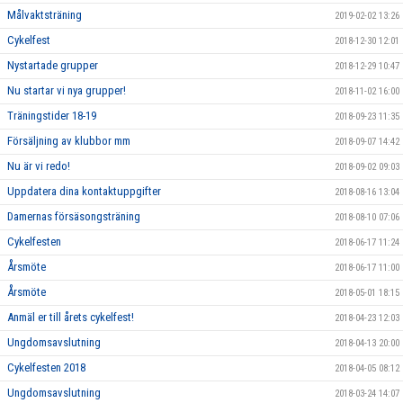
Målvaktsträning
2019-02-02 13:26
Cykelfest
2018-12-30 12:01
Nystartade grupper
2018-12-29 10:47
Nu startar vi nya grupper!
2018-11-02 16:00
Träningstider 18-19
2018-09-23 11:35
Försäljning av klubbor mm
2018-09-07 14:42
Nu är vi redo!
2018-09-02 09:03
Uppdatera dina kontaktuppgifter
2018-08-16 13:04
Damernas försäsongsträning
2018-08-10 07:06
Cykelfesten
2018-06-17 11:24
Årsmöte
2018-06-17 11:00
Årsmöte
2018-05-01 18:15
Anmäl er till årets cykelfest!
2018-04-23 12:03
Ungdomsavslutning
2018-04-13 20:00
Cykelfesten 2018
2018-04-05 08:12
Ungdomsavslutning
2018-03-24 14:07