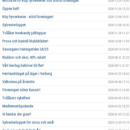
MISSA INTE! Köp fyrverkerier och stötta föreningen
2024-12-29 15:45
Öppen hall!
2024-12-26 15:23
Köp fyrverkerier - stöd föreningen!
2024-12-08 10:51
Sylvesterloppet
2024-12-08 10:35
Tvååker Innebandy julklappar
2024-11-24 11:57
Prova och beställ klubbkläder!
2024-10-04 17:49
Säsongens träningstider 24/25
2024-09-10 19:36
Klubbor och skor, 40% rabatt
2024-08-21 22:23
Vårt herrlag behöver bli fler!
2024-08-12 21:07
Herrlandslaget på läger i Varberg
2024-07-22 18:43
Välkomna på årsmöte
2024-06-06 17:16
Föreningen söker Kassör!
2024-05-15 16:44
Tvååkers cykelfest
2024-04-05 10:55
Medlemserbjudande
2024-02-02 18:29
Vi hämtar din gran!!
2024-01-03 15:32
Sylvesterloppet för stora och små!
2023-12-29 15:19