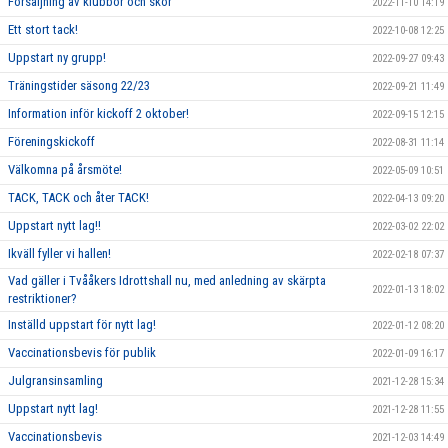
Försäljning av klubbor och skor
2022-11-10 14:19
Ett stort tack!
2022-10-08 12:25
Uppstart ny grupp!
2022-09-27 09:43
Träningstider säsong 22/23
2022-09-21 11:49
Information inför kickoff 2 oktober!
2022-09-15 12:15
Föreningskickoff
2022-08-31 11:14
Välkomna på årsmöte!
2022-05-09 10:51
TACK, TACK och åter TACK!
2022-04-13 09:20
Uppstart nytt lag!!
2022-03-02 22:02
Ikväll fyller vi hallen!
2022-02-18 07:37
Vad gäller i Tvååkers Idrottshall nu, med anledning av skärpta
2022-01-13 18:02
restriktioner?
Inställd uppstart för nytt lag!
2022-01-12 08:20
Vaccinationsbevis för publik
2022-01-09 16:17
Julgransinsamling
2021-12-28 15:34
Uppstart nytt lag!
2021-12-28 11:55
Vaccinationsbevis
2021-12-03 14:49