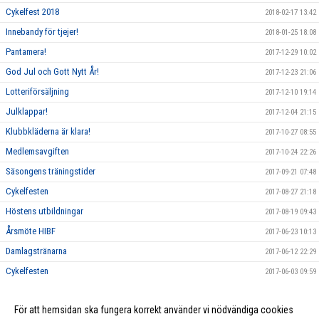
Cykelfest 2018
2018-02-17 13:42
Innebandy för tjejer!
2018-01-25 18:08
Pantamera!
2017-12-29 10:02
God Jul och Gott Nytt År!
2017-12-23 21:06
Lotteriförsäljning
2017-12-10 19:14
Julklappar!
2017-12-04 21:15
Klubbkläderna är klara!
2017-10-27 08:55
Medlemsavgiften
2017-10-24 22:26
Säsongens träningstider
2017-09-21 07:48
Cykelfesten
2017-08-27 21:18
Höstens utbildningar
2017-08-19 09:43
Årsmöte HIBF
2017-06-23 10:13
Damlagstränarna
2017-06-12 22:29
Cykelfesten
2017-06-03 09:59
Årsmöte
2017-05-31 22:30
För att hemsidan ska fungera korrekt använder vi nödvändiga cookies
Tränare herrlag!
2017-05-25 21:59