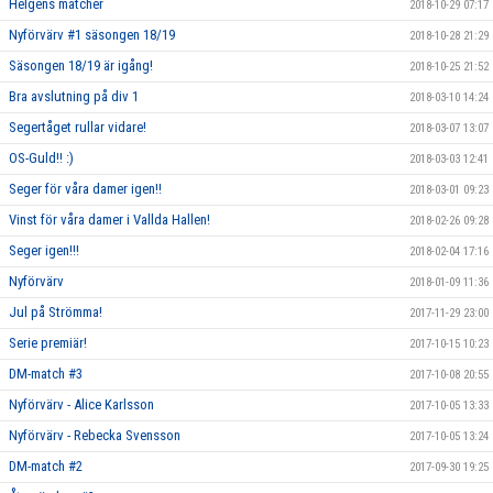
Helgens matcher
2018-10-29 07:17
Nyförvärv #1 säsongen 18/19
2018-10-28 21:29
Säsongen 18/19 är igång!
2018-10-25 21:52
Bra avslutning på div 1
2018-03-10 14:24
Segertåget rullar vidare!
2018-03-07 13:07
OS-Guld!! :)
2018-03-03 12:41
Seger för våra damer igen!!
2018-03-01 09:23
Vinst för våra damer i Vallda Hallen!
2018-02-26 09:28
Seger igen!!!
2018-02-04 17:16
Nyförvärv
2018-01-09 11:36
Jul på Strömma!
2017-11-29 23:00
Serie premiär!
2017-10-15 10:23
DM-match #3
2017-10-08 20:55
Nyförvärv - Alice Karlsson
2017-10-05 13:33
Nyförvärv - Rebecka Svensson
2017-10-05 13:24
DM-match #2
2017-09-30 19:25