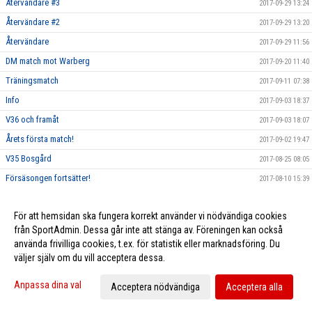
Återvändare #3
2017-09-29 13:24
Återvändare #2
2017-09-29 13:20
Återvändare
2017-09-29 11:56
DM match mot Warberg
2017-09-20 11:40
Träningsmatch
2017-09-11 07:38
Info
2017-09-03 18:37
V36 och framåt
2017-09-03 18:07
Årets första match!
2017-09-02 19:47
V35 Bosgård
2017-08-25 08:05
Försäsongen fortsätter!
2017-08-10 15:39
Egenträning
2017-07-03 14:24
För att hemsidan ska fungera korrekt använder vi nödvändiga cookies
Vi vill framåt!!
2017-07-02 17:16
från SportAdmin. Dessa går inte att stänga av. Föreningen kan också
använda frivilliga cookies, t.ex. för statistik eller marknadsföring. Du
väljer själv om du vill acceptera dessa.
Cookie-inställningar
Gå till Webbversion
Anpassa dina val
Acceptera nödvändiga
Acceptera alla