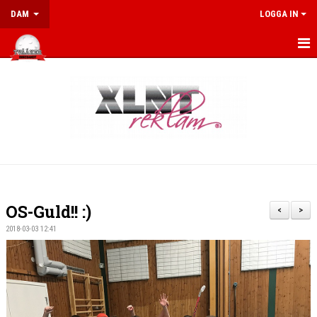
DAM
LOGGA IN
HEM
NYHETER
KALENDER
MATCHER
DOKUMENT
OS-Guld!! :)
<
>
KONTAKT
2018-03-03 12:41
SENIORPOLICY