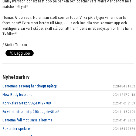
Emmy Ivarsson gör ett hästjobb på bänken och coachar våra målvakter genom hela
matchen! Grymt!!
-Tomas Andersson: Nu är man stolt som en tupp! Vilka jäkla tjejer vi har i den här
föreningen!! Extra stort beröm till Maja, Julia och Daniella som kommer upp och
verkligen visar vart skåpet skall stå och att framtidens innebandystjärnor finns här i
Tvååker!!
/ Stolta Trojkan
Nyhetsarkiv
Damernas säsong har dragit igång!
2024-08-13 10:52
New Body leverans
2021-12-07 21:18
Korvkalas &#127789;&#127789;
2021-11-21 21:53
En vinst sitter fint på lördagskvällen!
2021-11-13 20:04
Damerna föll mot Onsala hemma
2021-11-11 20:02
Söker fler spelare!
2021-08-19 08:59