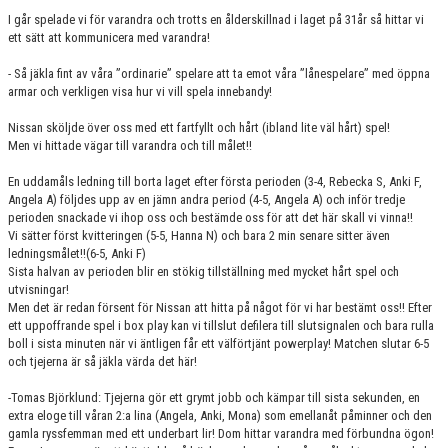
I går spelade vi för varandra och trotts en ålderskillnad i laget på 31år så hittar vi
ett sätt att kommunicera med varandra!
- Så jäkla fint av våra ”ordinarie” spelare att ta emot våra ”lånespelare” med öppna
armar och verkligen visa hur vi vill spela innebandy!
Nissan sköljde över oss med ett fartfyllt och hårt (ibland lite väl hårt) spel!
Men vi hittade vägar till varandra och till målet!!
En uddamåls ledning till borta laget efter första perioden (3-4, Rebecka S, Anki F,
Angela A) följdes upp av en jämn andra period (4-5, Angela A) och inför tredje
perioden snackade vi ihop oss och bestämde oss för att det här skall vi vinna!!
Vi sätter först kvitteringen (5-5, Hanna N) och bara 2 min senare sitter även
ledningsmålet!!(6-5, Anki F)
Sista halvan av perioden blir en stökig tillställning med mycket hårt spel och
utvisningar!
Men det är redan försent för Nissan att hitta på något för vi har bestämt oss!! Efter
ett uppoffrande spel i box play kan vi tillslut defilera till slutsignalen och bara rulla
boll i sista minuten när vi äntligen får ett välförtjänt powerplay! Matchen slutar 6-5
och tjejerna är så jäkla värda det här!
-Tomas Björklund: Tjejerna gör ett grymt jobb och kämpar till sista sekunden, en
extra eloge till våran 2:a lina (Angela, Anki, Mona) som emellanåt påminner och den
gamla ryssfemman med ett underbart lir! Dom hittar varandra med förbundna ögon!