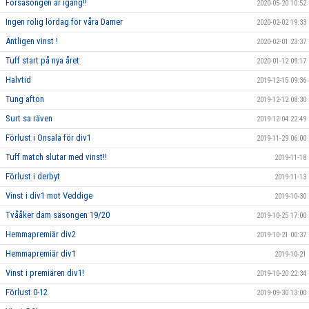
Försäsongen är igång!!
2020-05-20 10:52
Ingen rolig lördag för våra Damer
2020-02-02 19:33
Äntligen vinst !
2020-02-01 23:37
Tuff start på nya året
2020-01-12 09:17
Halvtid
2019-12-15 09:36
Tung afton
2019-12-12 08:30
Surt sa räven
2019-12-04 22:49
Förlust i Onsala för div1
2019-11-29 06:00
Tuff match slutar med vinst!!
2019-11-18
Förlust i derbyt
2019-11-13
Vinst i div1 mot Veddige
2019-10-30
Tvååker dam säsongen 19/20
2019-10-25 17:00
Hemmapremiär div2
2019-10-21 00:37
Hemmapremiär div1
2019-10-21
Vinst i premiären div1!
2019-10-20 22:34
Förlust 0-12
2019-09-30 13:00