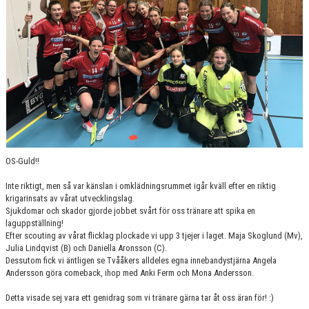
OS-Guld!!
Inte riktigt, men så var känslan i omklädningsrummet igår kväll efter en riktig
krigarinsats av vårat utvecklingslag.
Sjukdomar och skador gjorde jobbet svårt för oss tränare att spika en
laguppställning!
Efter scouting av vårat flicklag plockade vi upp 3 tjejer i laget. Maja Skoglund (Mv),
Julia Lindqvist (B) och Daniella Aronsson (C).
Dessutom fick vi äntligen se Tvååkers alldeles egna innebandystjärna Angela
Andersson göra comeback, ihop med Anki Ferm och Mona Andersson.
Detta visade sej vara ett genidrag som vi tränare gärna tar åt oss äran för! :)