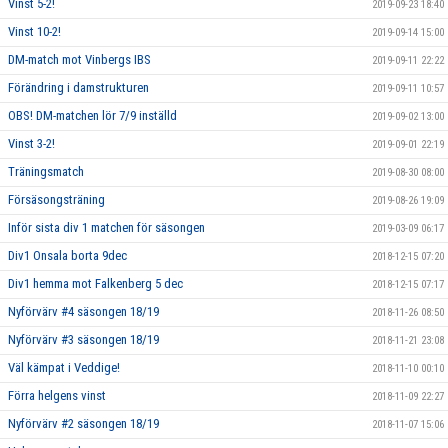
Vinst 5-2!
2019-09-23 18:40
Vinst 10-2!
2019-09-14 15:00
DM-match mot Vinbergs IBS
2019-09-11 22:22
Förändring i damstrukturen
2019-09-11 10:57
OBS! DM-matchen lör 7/9 inställd
2019-09-02 13:00
Vinst 3-2!
2019-09-01 22:19
Träningsmatch
2019-08-30 08:00
Försäsongsträning
2019-08-26 19:09
Inför sista div 1 matchen för säsongen
2019-03-09 06:17
Div1 Onsala borta 9dec
2018-12-15 07:20
Div1 hemma mot Falkenberg 5 dec
2018-12-15 07:17
Nyförvärv #4 säsongen 18/19
2018-11-26 08:50
Nyförvärv #3 säsongen 18/19
2018-11-21 23:08
Väl kämpat i Veddige!
2018-11-10 00:10
Förra helgens vinst
2018-11-09 22:27
Nyförvärv #2 säsongen 18/19
2018-11-07 15:06