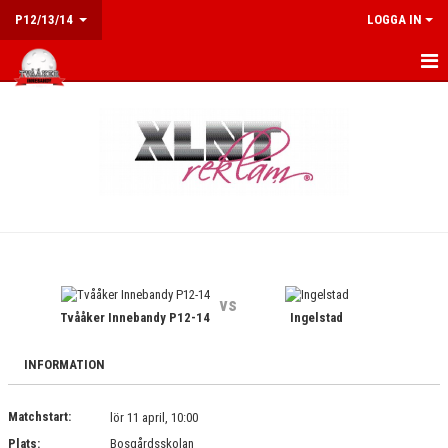
P12/13/14
LOGGA IN
HEM
NYHETER
KALENDER
MATCHER
TRUPPEN
vs
KONTAKT
Tvååker Innebandy P12-14
Ingelstad
INFORMATION
Matchstart:
lör 11 april, 10:00
Plats:
Bosgårdsskolan